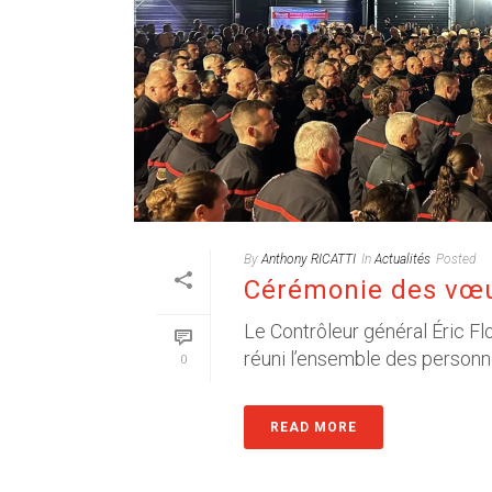
By
Anthony RICATTI
In
Actualités
Posted
Cérémonie des vœ
Le Contrôleur général Éric Fl
réuni l’ensemble des personn
0
READ MORE