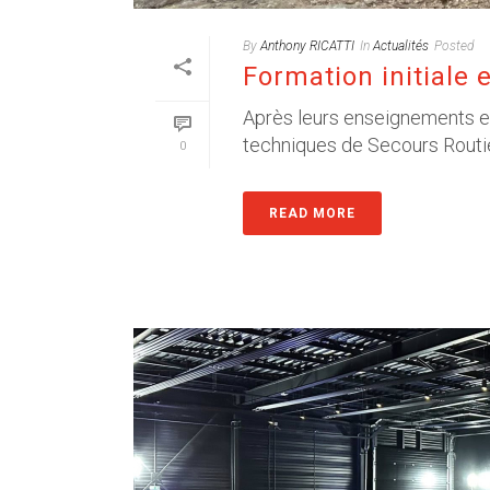
By
Anthony RICATTI
In
Actualités
Posted
Formation initiale 
Après leurs enseignements e
techniques de Secours Routie
0
READ MORE