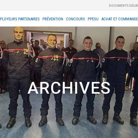
DOCUMENTS DÉLI
PLOYEURS PARTENAIRES
PRÉVENTION
CONCOURS
PPESU
ACHAT ET COMMANDE
ARCHIVES