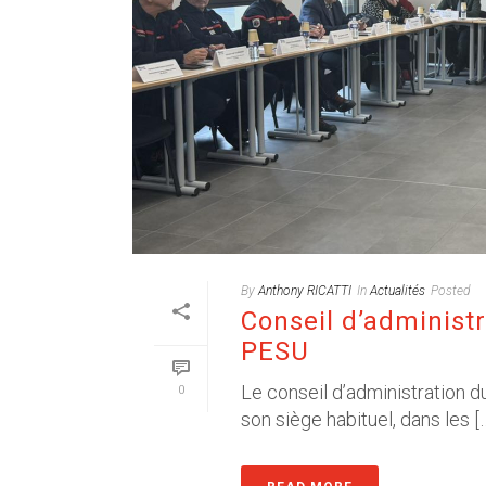
By
Anthony RICATTI
In
Actualités
Posted
Conseil d’administr
PESU
Le conseil d’administration du
0
son siège habituel, dans les [