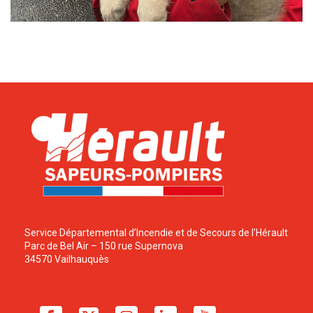
Service Départemental d’Incendie et de Secours de l’Hérault
Parc de Bel Air – 150 rue Supernova
34570 Vailhauquès