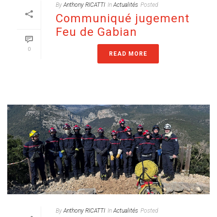
By
Anthony RICATTI
In
Actualités
Posted
Communiqué jugement
Feu de Gabian
0
READ MORE
By
Anthony RICATTI
In
Actualités
Posted