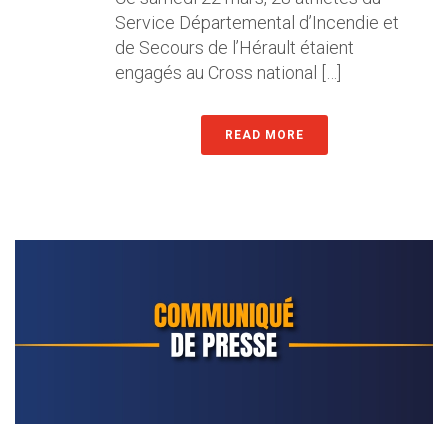
Service Départemental d’Incendie et
de Secours de l’Hérault étaient
engagés au Cross national […]
READ MORE