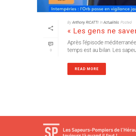
By
Anthony RICATTI
In
Actualités
Posted
« Les gens ne saven
Après l’épisode méditerranéen 
temps est au bilan. Les sape
0
READ MORE