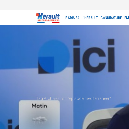
LE SDIS 34
L’HÉRAULT
CANDIDATURE
EM
Tag Archives for: "épisode méditerranéen"