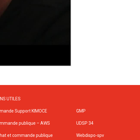
ENS UTILES
mande Support KIMOCE
GMP
mmande publique – AWS
UDSP 34
hat et commande publique
Webdispo-spv