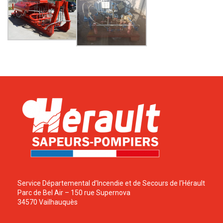
Service Départemental d’Incendie et de Secours de l’Hérault
Parc de Bel Air – 150 rue Supernova
34570 Vailhauquès