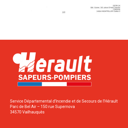
Service Départemental d’Incendie et de Secours de l’Hérault
Parc de Bel Air – 150 rue Supernova
34570 Vailhauquès