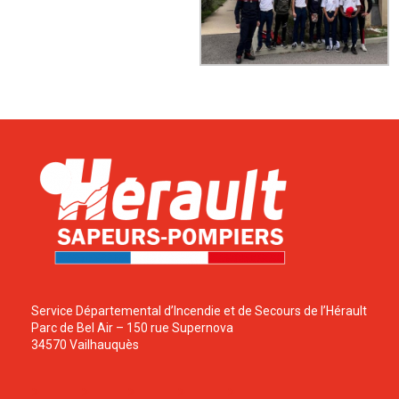
Service Départemental d’Incendie et de Secours de l’Hérault
Parc de Bel Air – 150 rue Supernova
34570 Vailhauquès