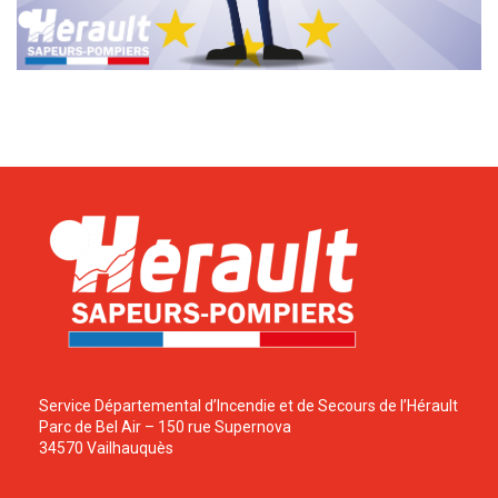
Service Départemental d’Incendie et de Secours de l’Hérault
Parc de Bel Air – 150 rue Supernova
34570 Vailhauquès