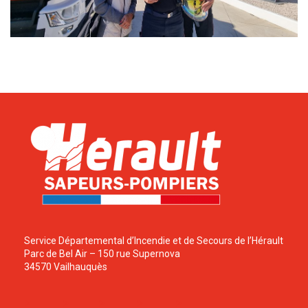
Service Départemental d’Incendie et de Secours de l’Hérault
Parc de Bel Air – 150 rue Supernova
34570 Vailhauquès