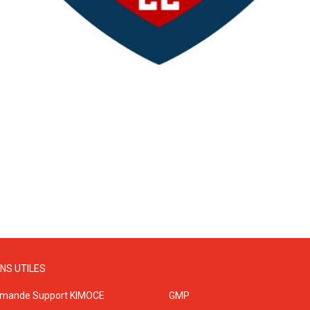
ENS UTILES
mande Support KIMOCE
GMP