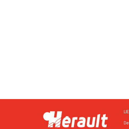
LI
De