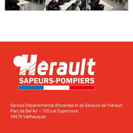
Service Départemental d’Incendie et de Secours de l’Hérault
Parc de Bel Air – 150 rue Supernova
34570 Vailhauquès