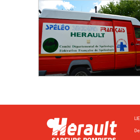
LI
De