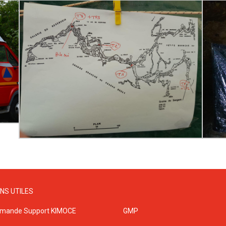
ENS UTILES
mande Support KIMOCE
GMP