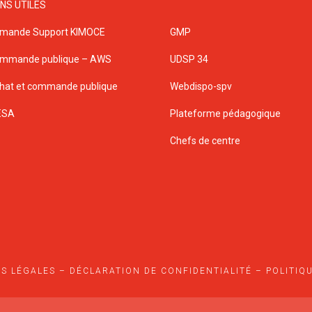
ENS UTILES
mande Support KIMOCE
GMP
mmande publique – AWS
UDSP 34
hat et commande publique
Webdispo-spv
ESA
Plateforme pédagogique
Chefs de centre
S LÉGALES
–
DÉCLARATION DE CONFIDENTIALITÉ
–
POLITIQ