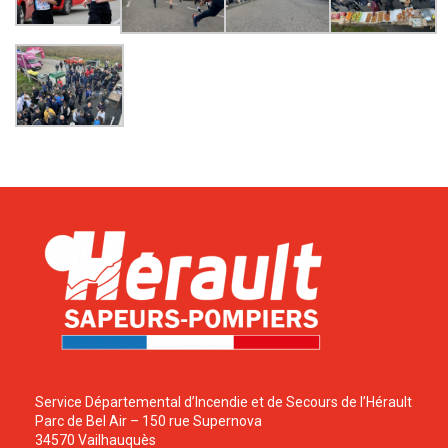
Service Départemental d’Incendie et de Secours de l’Hérault
Parc de Bel Air – 150 rue Supernova
34570 Vailhauquès