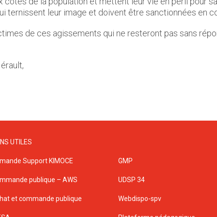
ôtés de la population et mettent leur vie en péril pour sau
ui ternissent leur image et doivent être sanctionnées en
ictimes de ces agissements qui ne resteront pas sans répo
érault,
ENS UTILES
mande Support KIMOCE
GMP
mmande publique – AWS
UDSP 34
hat et commande publique
Webdispo-spv