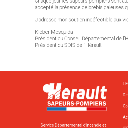
Chaque jour les sapeurs-pompiers sont aux c
accepté la présence de brebis galeuses q
J’adresse mon soutien indéfectible aux v
Kléber Mesquida
Président du Conseil Départemental de l’H
Président du SDIS de l’Hérault
LI
De
Co
Ac
Service Départemental d’Incendie et