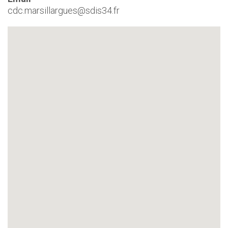
cdc.marsillargues@sdis34.fr