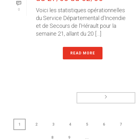
Voici les statistiques opérationnelles
0
du Service Départemental d’Incendie
et de Secours de l’Hérault pour la
semaine 21, allant du 20 […]
READ MORE
1
2
3
4
5
6
7
8
9
...