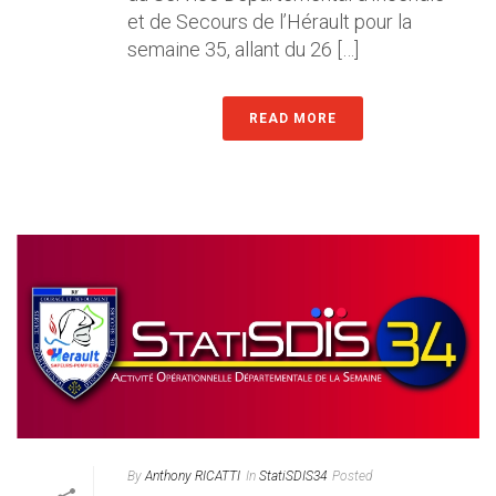
et de Secours de l’Hérault pour la
semaine 35, allant du 26 […]
READ MORE
By
Anthony RICATTI
In
StatiSDIS34
Posted