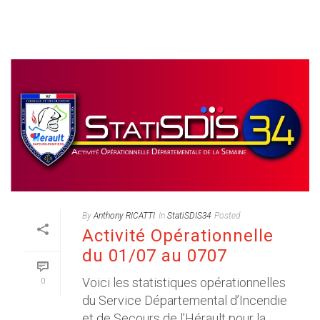
By
Anthony RICATTI
In
StatiSDIS34
Posted
Activité Opérationnelle
du 01/07 au 0707
Voici les statistiques opérationnelles
0
du Service Départemental d’Incendie
et de Secours de l’Hérault pour la