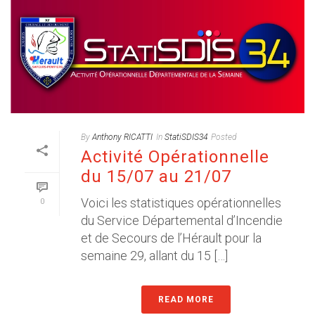
By
Anthony RICATTI
In
StatiSDIS34
Posted
Activité Opérationnelle
du 15/07 au 21/07
Voici les statistiques opérationnelles
0
du Service Départemental d’Incendie
et de Secours de l’Hérault pour la
semaine 29, allant du 15 […]
READ MORE