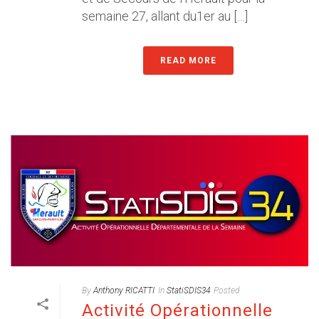
semaine 27, allant du1er au […]
READ MORE
By
Anthony RICATTI
In
StatiSDIS34
Posted
Activité Opérationnelle