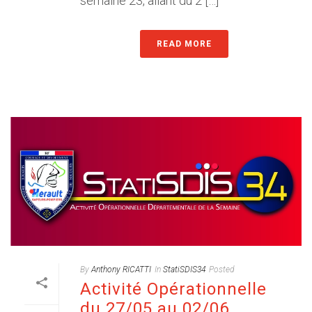
semaine 23, allant du 2 […]
READ MORE
By
Anthony RICATTI
In
StatiSDIS34
Posted
Activité Opérationnelle
du 27/05 au 02/06