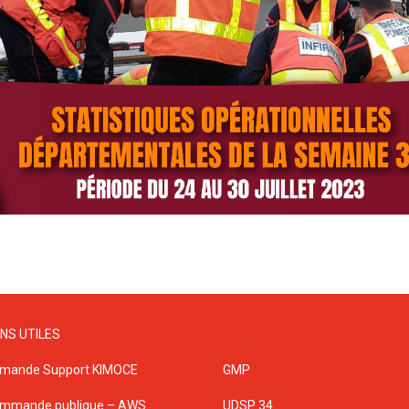
ENS UTILES
mande Support KIMOCE
GMP
mmande publique – AWS
UDSP 34