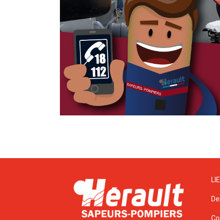
LI
De
Co