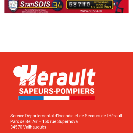
Service Départemental d’Incendie et de Secours de l’Hérault
Parc de Bel Air – 150 rue Supernova
34570 Vailhauquès