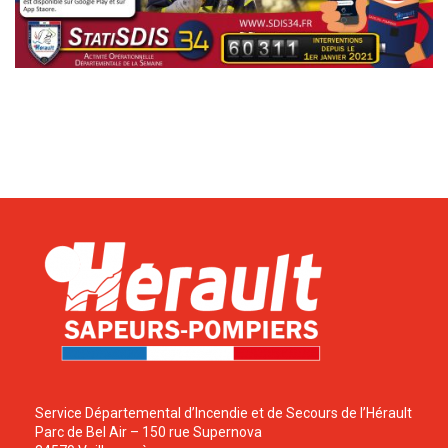
Service Départemental d’Incendie et de Secours de l’Hérault
Parc de Bel Air – 150 rue Supernova