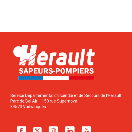
Service Départemental d’Incendie et de Secours de l’Hérault
Parc de Bel Air – 150 rue Supernova
34570 Vailhauquès