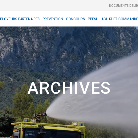
DOCUMENTS DÉLI
PLOYEURS PARTENAIRES
PRÉVENTION
CONCOURS
PPESU
ACHAT ET COMMANDE
ARCHIVES