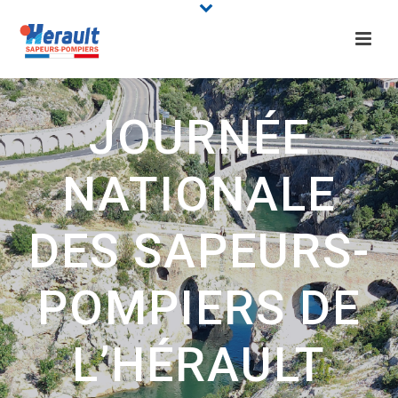
JOURNÉE
NATIONALE
DES SAPEURS-
POMPIERS DE
L’HÉRAULT