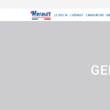
LE SDIS 34
L’HÉRAULT
CANDIDATURE
EM
GE